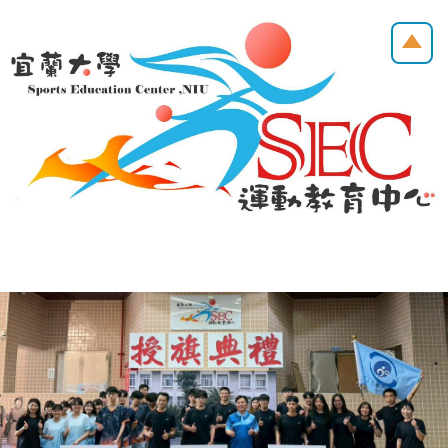
跳
到
主
要
內
容
區