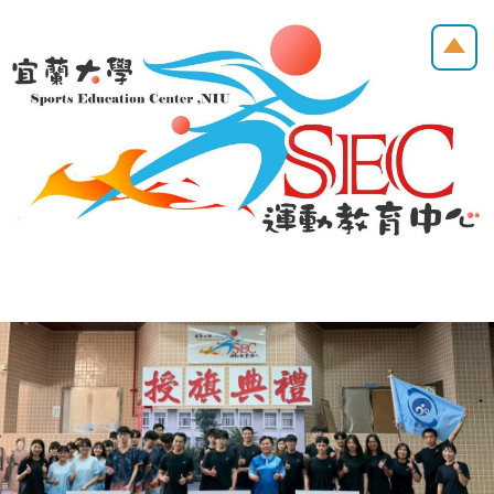
跳
到
主
要
內
容
區