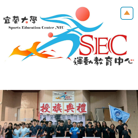
跳
到
主
要
內
容
區