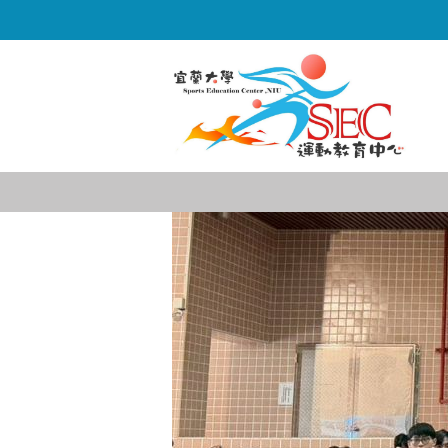
跳
到
主
要
內
容
區