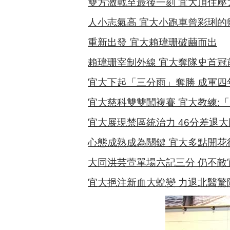
雙方激戰至最後一刻 宜大頂住壓
人小志氣高 宜大小跑車曾彩琍的
重新出發 宜大賴瑋珊破繭而出
賴瑋珊宰制外線 宜大奪隊史首冠
宜大下起「三分雨」奪勝 成軍四
宜大慈科雙雙闖複賽 宜大教練:
宜大展現禁區統治力 46分差退大
心態成熟成為關鍵 宜大多點開花
大同洪芸萱單場六記三分 仍不敵
宜大挹注新血大蛻變 力退北醫驚