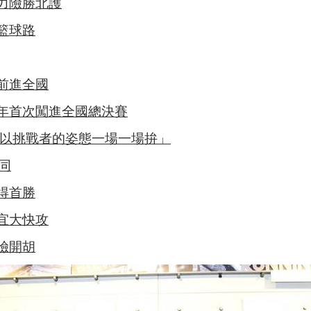
力險勝北護
籃球路
前進全國
年首次闖進全國總決賽
「以挑戰者的姿態一場一場拚」
同
得首勝
宜大快攻
險開胡