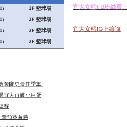
宜大女籃FB粉絲頁
​)
2F 籃球場
​)
2F 籃球場
宜大女籃IG上線囉
0)
2F 籃球場
​)
2F 籃球場
體勇奪隊史最佳季軍
退宜大再戰小巨蛋
複賽
專 奪預賽首勝