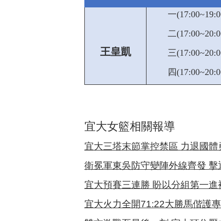
一(17:00~19:00
二(17:00~20:00
王皇凱
三(17:00~20:0
四(17:00~20:00
宜大女籃相關報導
宜大三塔末節掌控禁區 力退國
衛冕軍東吳防守變陣外線齊發 擊
宜大預賽三連勝 盼以分組第一進
宜大火力全開71:22大勝馬偕護