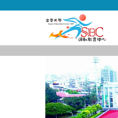
跳
到
主
要
內
容
區