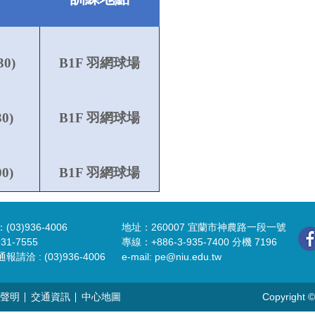
30)
B1F 羽網
球場
30)
B1F 羽
網
球場
0)
B1F 羽
網
球場
3)936-4006
地址：260007 宜蘭市神農路一段一號
31-7555
專線：+886-3-935-7400 分機 7196
洽 : (03)936-4006
e-mail:
pe@niu.edu.tw
聲明
交通資訊
中心地圖
Copyright ©