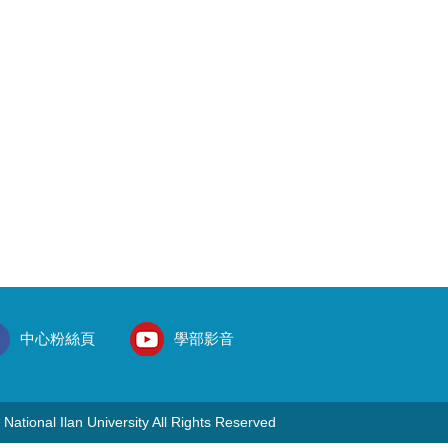
中心粉絲頁
學部影音
 National Ilan University All Rights Reserved