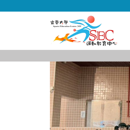
跳
到
主
要
內
容
區