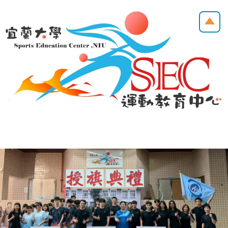
跳
到
主
要
內
容
區