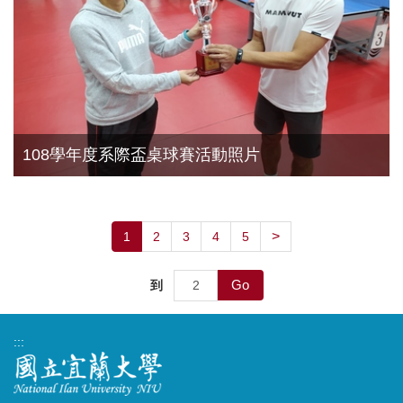
108學年度系際盃桌球賽活動照片
>
1
2
3
4
5
Go
到
:::