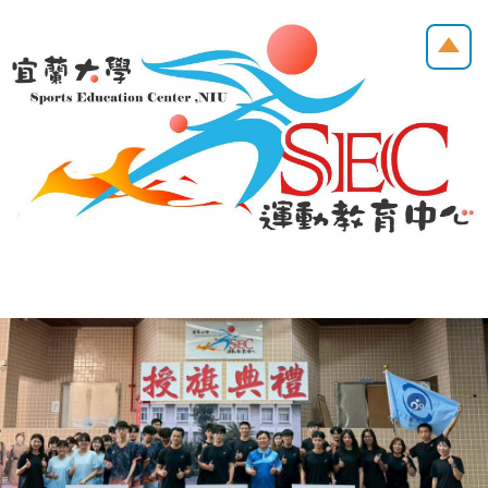
跳
到
主
要
內
容
區