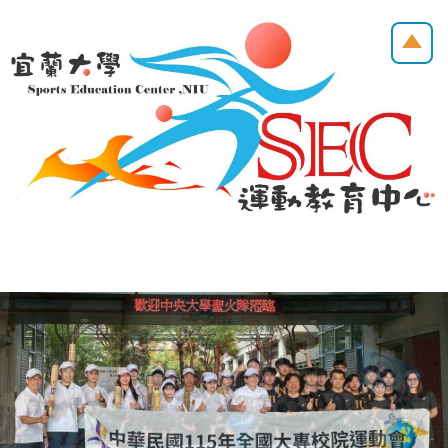
跳
到
主
要
內
容
區