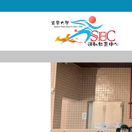
跳
到
主
要
內
容
區