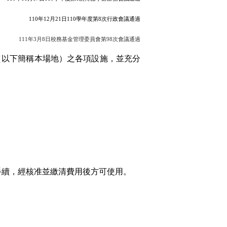
110
年
12
月
21
日
110
學年度第
8
次行政會議通過
111
年
3
月
8
日校務基金管理委員會第
98
次會議通過
（以下簡稱本場地）之各項設施，並充分
手續，經核准並繳清費用後方可使用。