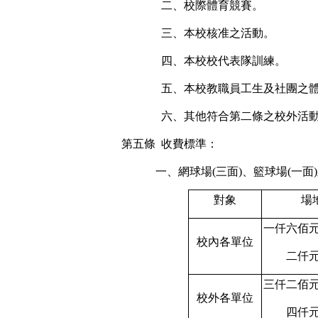
二、校際體育競賽。
三、
本校核准之活動。
四、本校校代表隊訓練。
五、本校教職員工生及社團之
六、
其他符合第二條之校外活
第五條
收費標準：
一、網球場
(三
面
)
、籃球場
(一
面
)
對象
場
一仟六佰
校內各單位
二仟
三仟二佰
校外各單位
四仟