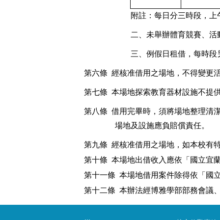
附註：每日分三時段，上
二、未舉辦體育競賽、活
三、例假日租借，每時段
第
六
條
經核准借用之場地，不得變更
第七條
本場地探索教育器材設施不提
第八條
借用完畢時，須將場地整理清
場地及設施應負賠償責任。
第九條
經核准借用之場地，如本校有
第十條
本
場地出借收入應依「國立宜
第
十一
條
本
場地借用案件除得依「國
第十二條
本辦法經博雅學部部務會議