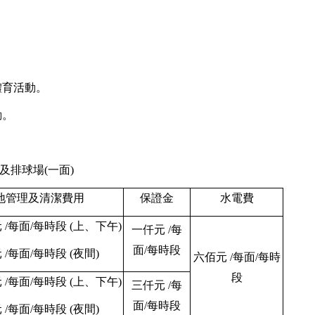
體育活動。
動。
及排球場
(一
面
)
地管理及清潔費用
保證金
水電費
元
/
每面
/
每時段
(
上、下午
)
一仟
元
/
每
面
/
每時段
元
/
每面
/
每時段
(
夜間
)
六佰
元
/
每面
/
每時
段
元
/
每面
/
每時段
(
上、下午
)
三仟
元
/
每
面
/
每時段
元
/
每面
/
每時段
(
夜間
)