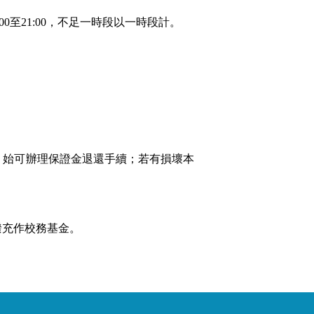
00
至
21:00
，不足一時段以一時段計。
，始可辦理保證金退還手續；
若有損壞本
撥充作校務基金。