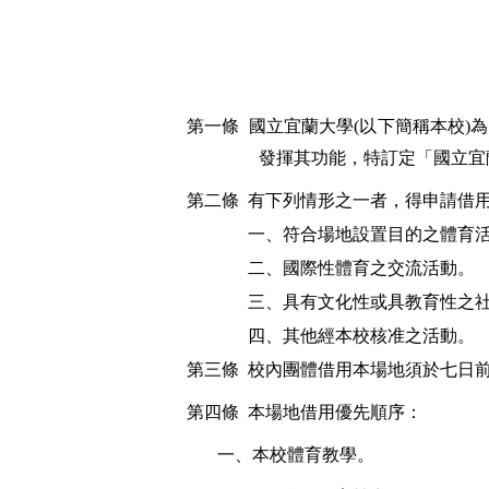
第一條
國立宜蘭大學
(
以下簡稱本校
)
為
發揮其功能，特訂定「國立宜
第二條
有下列情形之一者，得申請借
一、符合場地設置目的之體育
二、國際性體育之交流活動。
三、具有文化性或具教育性之
四、其他經本校核准之活動。
第
三
條
校內團體借用本場地
須於七
日
第
四
條
本場地借用優先順序：
一、本校體育教學。