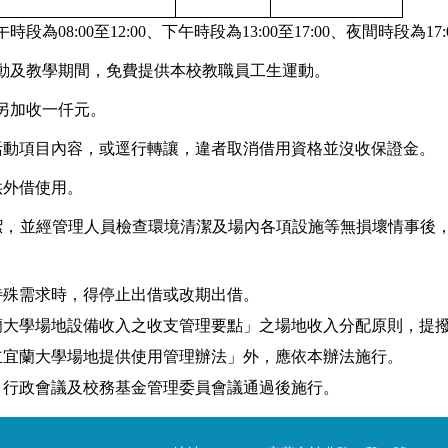
午時段為
08:00
至
12:00
、下午時段為
13:00
至
17:00
、夜間時段為
17:
動及教學期間，免費提供本校教職員工生運動。
另加收一仟元。
活動項目內容，或逕行轉讓，違者取消借用資格並沒收保證金。
供外借使用。
潔，並經管理人員檢查環境清潔及場內各項設施等無損壞情事後
特殊需求時，得停止出借或改期出借。
蘭大學場地設備收入之收支管理要點」之場地收入分配原則，提
立宜蘭大學場地提供使用管理辦法」外，應依本辦法施行
。
、行政會議及校務基金管理委員會議通過後施行。