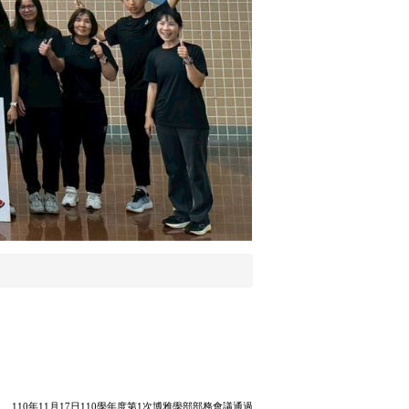
110
年
11
月
17
日
110
學年度第
1
次博雅學部部務會議通過