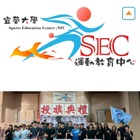
跳
到
主
要
內
容
區