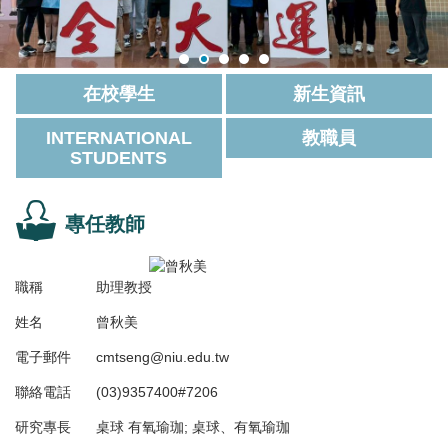
在校學生
新生資訊
INTERNATIONAL
教職員
STUDENTS
專任教師
職稱
助理教授
姓名
曾秋美
電子郵件
cmtseng@niu.edu.tw
聯絡電話
(03)9357400#7206
研究專長
桌球 有氧瑜珈; 桌球、有氧瑜珈