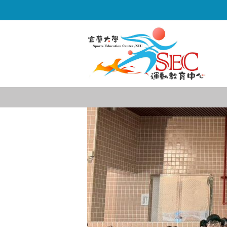
跳
到
主
要
內
容
區