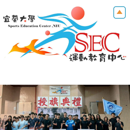
跳
到
主
要
內
容
區