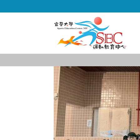
跳
到
主
要
內
容
區