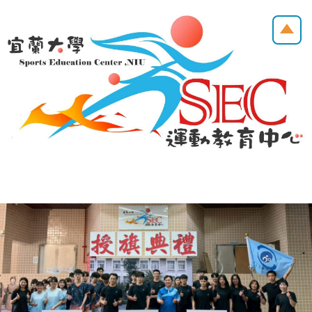
跳
到
主
要
內
容
區