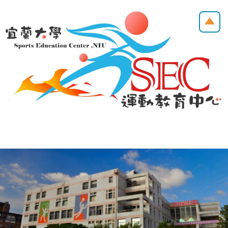
跳
到
主
要
內
容
區